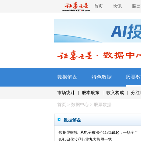
首页
快讯
股票
数据解盘
特色数据
股票数
市场统计
股本股东
收入构成
分红
|
|
|
首页
>
数据中心
>
股票数据
数据解盘
·
数据显微镜 | 从电子布涨价118%说起：一场全产
业链的景气共振
·
8月5日化妆品行业九大熊股一览