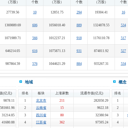
（万股）
个数
（万股）
个数
（万股）
个数
27739.56
10
12851.75
294
19304.41
16
1369889.69
606
1056018.40
889
1324878.55
534
1071989.71
566
1012237.21
918
1176110.78
517
646214.05
616
1075871.13
931
874811.92
527
987864.59
576
1044621.29
884
935267.31
534
地域
概念
值(亿元)
排名
板块
上涨家数
流通市值(亿元)
排名
9878.11
1
北京市
211
282050.29
1
581661.96
2
云南省
15
9622.18
2
31214.85
3
四川省
80
32380.94
3
41680.88
4
江苏省
362
97595.24
4