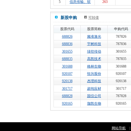
5
信息传输、软
263
新股申购
可转债
股票代码
股票简称
申购代码
688826
频准激光
787826
688836
宇树科技
787836
301655
绿控传动
301655
688835
高凯技术
787835
301688
格林生物
301688
920107
恒兴股份
920107
920138
杰理科技
920138
301717
超纯应材
301717
688828
国仪公司
787828
920165
珈凯生物
920165
网站导航
|