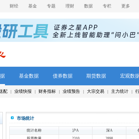
财经
基金
专题
理财
数据
专栏
更多
据
基金数据
债券数据
期货数据
宏观数
送配
业绩快报
财务指标
业绩预告
大宗交易
主力统计
|
|
|
|
|
|
市场统计
统计名称
沪A
深A
股票数量
2310
2898