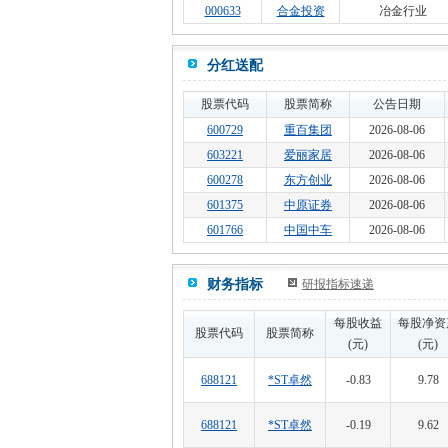
000633
合金投资
冶金行业
分红送配
股票代码
股票简称
公告日期
600729
重百集团
2026-08-06
603221
爱丽家居
2026-08-06
600278
东方创业
2026-08-06
601375
中原证券
2026-08-06
601766
中国中车
2026-08-06
财务指标
研报指标速递
每股收益
每股净资
股票代码
股票简称
(元)
(元)
688121
*ST卓然
-0.83
9.78
688121
*ST卓然
-0.19
9.62