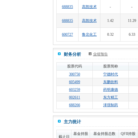
688835
高凯技术
-
-
688835
高凯技术
1.42
11.29
600727
鲁北化工
0.32
6.33
财务分析
业绩预告
股票代码
股票简称
300750
宁德时代
605499
东鹏饮料
603259
药明康德
002611
东方精工
688266
泽璟制药
主力统计
基金持股
基金持股总数
QFII持股
截止日