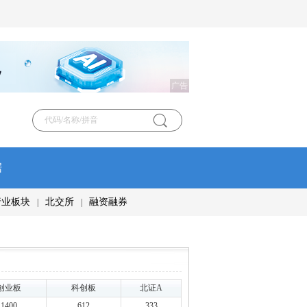
广告
据
行业板块
北交所
融资融券
|
|
创业板
科创板
北证A
1400
612
333