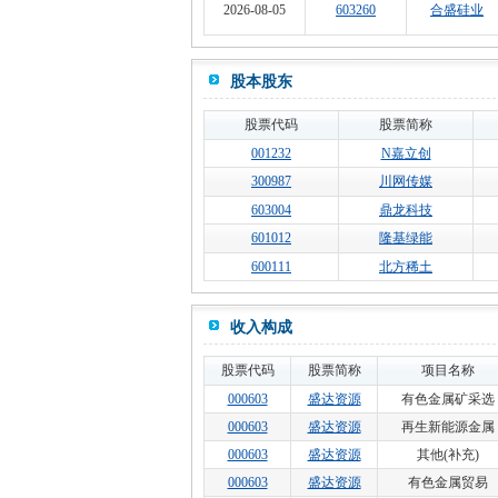
2026-08-05
603260
合盛硅业
股本股东
股票代码
股票简称
001232
N嘉立创
300987
川网传媒
603004
鼎龙科技
601012
隆基绿能
600111
北方稀土
收入构成
股票代码
股票简称
项目名称
000603
盛达资源
有色金属矿采选
000603
盛达资源
再生新能源金属
000603
盛达资源
其他(补充)
000603
盛达资源
有色金属贸易