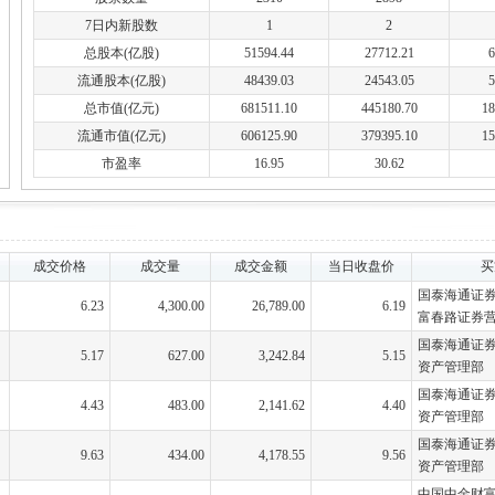
7日内新股数
1
2
总股本(亿股)
51594.44
27712.21
6
流通股本(亿股)
48439.03
24543.05
5
总市值(亿元)
681511.10
445180.70
18
流通市值(亿元)
606125.90
379395.10
15
市盈率
16.95
30.62
成交价格
成交量
成交金额
当日收盘价
买
国泰海通证
6.23
4,300.00
26,789.00
6.19
富春路证券
国泰海通证
5.17
627.00
3,242.84
5.15
资产管理部
国泰海通证
4.43
483.00
2,141.62
4.40
资产管理部
国泰海通证
9.63
434.00
4,178.55
9.56
资产管理部
中国中金财