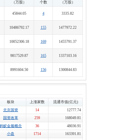
（万股）
个数
（万股）
45844.05
4
3335.82
10486792.17
155
1477972.22
10052306.18
169
1455791.37
9817529.87
165
1337103.16
8991604.50
156
1300844.83
板块
上涨家数
流通市值(亿元)
北京国资
14
12777.74
国资改革
259
168049.81
蚂蚁金服概念
36
48036.91
小盘
1714
163391.81