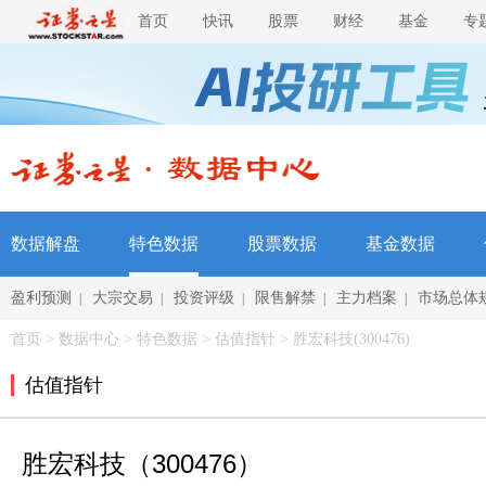
首页
快讯
股票
财经
基金
专
数据解盘
特色数据
股票数据
基金数据
盈利预测
大宗交易
投资评级
限售解禁
主力档案
市场总体
|
|
|
|
|
首页
>
数据中心
>
特色数据
> 估值指针 > 胜宏科技(300476)
估值指针
胜宏科技（300476）