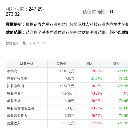
相对估值：
247.29-
估值准确性：
B
273.32
数据解析：
根据证券之星行业相对比较显示胜宏科技行业内竞争力的
估值范围：
结合多个基本面维度进行的相对估值测算结果。
问小巴估
数据更新日期：2026/08/09
财务分析
公告值
同比
环比
净利润
12.88亿元
39.95%
-70.1
净资产收益率
7.62%
-21.77%
-78.5
扣非净利润
12.57亿元
36.07%
-70.7
每股净资产
19.95元
73.29%
4.4
每股收益
1.48元
38.32%
-70.4
每股经营性现金流
2.43元
393.75%
-54.1
每股营业收入
6.33元
26.54%
-71.4
营业收入
55.19亿元
27.99%
-71.3