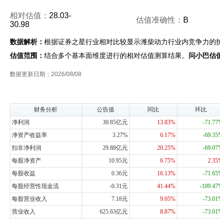
相对估值：
28.03-
估值准确性：
B
30.98
数据解析：
根据证券之星行业相对比较显示潍柴动力行业内竞争力的
估值范围：
结合多个基本面维度进行的相对估值测算结果。
问小巴估
数据更新日期：2026/08/08
财务分析
公告值
同比
环比
净利润
30.85亿元
13.83%
-71.7
净资产收益率
3.27%
6.17%
-69.3
扣非净利润
29.88亿元
20.25%
-69.0
每股净资产
10.95元
6.75%
2.3
每股收益
0.36元
16.13%
-71.6
每股经营性现金流
-0.31元
41.44%
-109.4
每股营业收入
7.18元
9.05%
-73.0
营业收入
625.63亿元
8.87%
-73.0