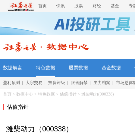
首页
快讯
股票
财经
基金
专
数据解盘
特色数据
股票数据
基金数据
盈利预测
大宗交易
投资评级
限售解禁
主力档案
市场总体
|
|
|
|
|
首页
>
数据中心
>
特色数据
> 估值指针 > 潍柴动力(000338)
估值指针
潍柴动力（000338）