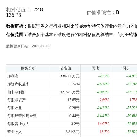
相对估值：
122.8-
估值准确性：
B
135.73
数据解析：
根据证券之星行业相对比较显示华特气体行业内竞争力的
估值范围：
结合多个基本面维度进行的相对估值测算结果。
问小巴估
数据更新日期：2026/08/06
财务分析
公告值
同比
环比
净利润
3387.66万元
-23.7%
-74.9
净资产收益率
1.67%
-25.78%
-72.7
扣非净利润
3276.82万元
-20.62%
-73.1
每股净资产
15.65元
2.69%
1.7
每股收益
0.28元
-24.32%
-75.2
每股经营性现金流
0.44元
-14.45%
-79.6
每股营业收入
3.2元
14.07%
-72.8
营业收入
3.84亿元
13.7%
-72.9