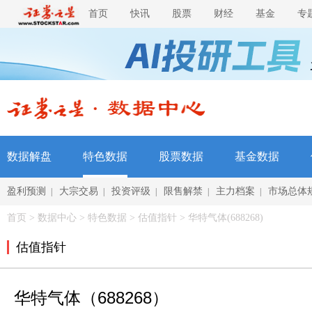
首页
快讯
股票
财经
基金
专
数据解盘
特色数据
股票数据
基金数据
盈利预测
大宗交易
投资评级
限售解禁
主力档案
市场总体
|
|
|
|
|
首页
>
数据中心
>
特色数据
> 估值指针 > 华特气体(688268)
估值指针
华特气体（688268）