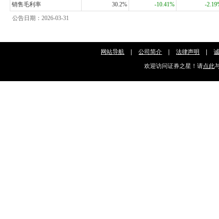
销售毛利率
30.2%
-10.41%
-2.1
公告日期：2026-03-31
网站导航
|
公司简介
|
法律声明
|
欢迎访问证券之星！请
点此
与