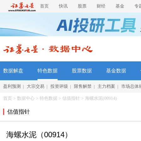
首页
快讯
股票
财经
基金
专
数据解盘
特色数据
股票数据
基金数据
盈利预测
大宗交易
投资评级
限售解禁
主力档案
市场总体
|
|
|
|
|
首页
>
数据中心
>
特色数据
> 估值指针 > 海螺水泥(00914)
估值指针
海螺水泥（00914）