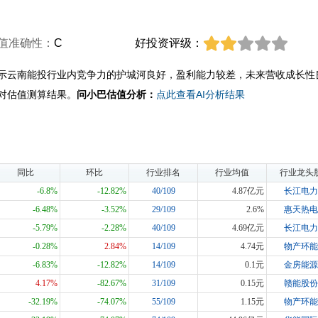
值准确性：
C
好投资评级：
示云南能投行业内竞争力的护城河良好，盈利能力较差，未来营收成长性
对估值测算结果。
问小巴估值分析：
点此查看AI分析结果
同比
环比
行业排名
行业均值
行业龙头
-6.8%
-12.82%
40/109
4.87亿元
长江电力
-6.48%
-3.52%
29/109
2.6%
惠天热电
-5.79%
-2.28%
40/109
4.69亿元
长江电力
-0.28%
2.84%
14/109
4.74元
物产环能
-6.83%
-12.82%
14/109
0.1元
金房能源
4.17%
-82.67%
31/109
0.15元
赣能股份
-32.19%
-74.07%
55/109
1.15元
物产环能