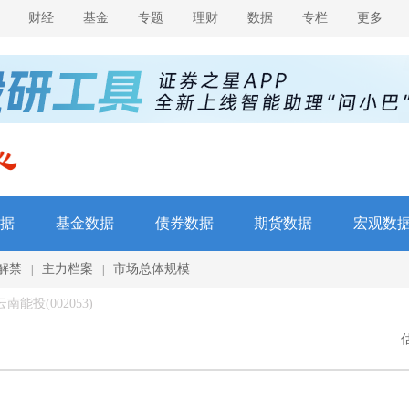
财经
基金
专题
理财
数据
专栏
更多
据
基金数据
债券数据
期货数据
宏观数
解禁
主力档案
市场总体规模
|
|
南能投(002053)