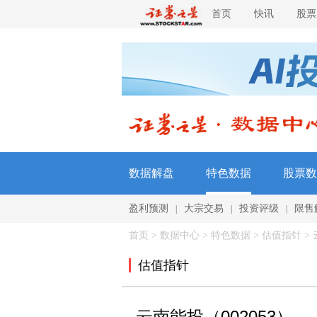
首页
快讯
股票
数据解盘
特色数据
股票数
盈利预测
大宗交易
投资评级
限售
|
|
|
首页
>
数据中心
>
特色数据
> 估值指针 > 云
估值指针
云南能投（002053）