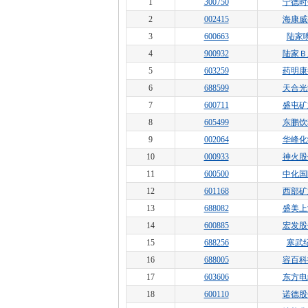
1
300750
宁德时
2
002415
海康威
3
600663
陆家
4
900932
陆家Ｂ
5
603259
药明康
6
688599
天合光
7
600711
盛屯矿
8
605499
东鹏饮
9
002064
华峰化
10
000933
神火股
11
600500
中化国
12
601168
西部矿
13
688082
盛美上
14
600885
宏发股
15
688256
寒武
16
688005
容百科
17
603606
东方电
18
600110
诺德股