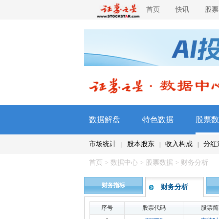
首页
快讯
股票
数据解盘
特色数据
股票数
市场统计
股本股东
收入构成
分红
|
|
|
首页
>
数据中心
>
股票数据
> 财务分析
财务指标
财务分析
序号
股票代码
股票简