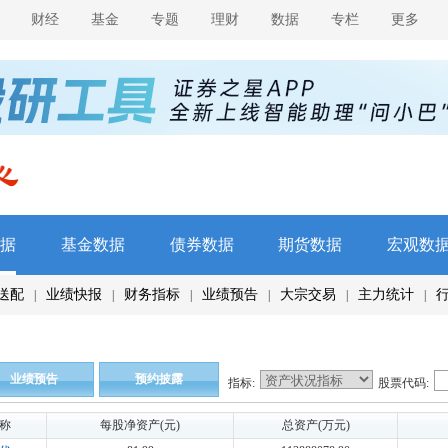
财经
基金
专题
理财
数据
专栏
更多
据
基金数据
债券数据
期货数据
宏观数
送配
业绩快报
财务指标
业绩预告
大宗交易
主力统计
|
|
|
|
|
|
业绩预告
预约披露
指标:
股票代码:
称
每股净资产(元)
总资产(万元)