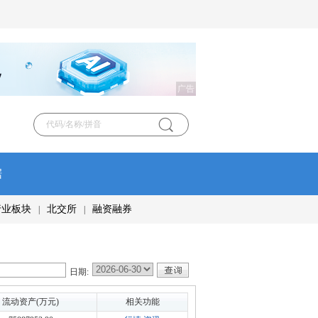
广告
据
行业板块
北交所
融资融券
|
|
日期:
流动资产(万元)
相关功能