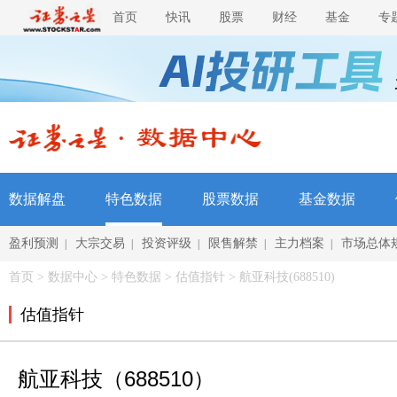
首页
快讯
股票
财经
基金
专
数据解盘
特色数据
股票数据
基金数据
盈利预测
大宗交易
投资评级
限售解禁
主力档案
市场总体
|
|
|
|
|
首页
>
数据中心
>
特色数据
> 估值指针 > 航亚科技(688510)
估值指针
航亚科技（688510）