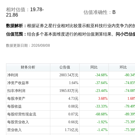
相对估值：
19.78-
估值准确性：
B
21.86
数据解析：
根据证券之星行业相对比较显示航亚科技行业内竞争力的
估值范围：
结合多个基本面维度进行的相对估值测算结果。
问小巴估
数据更新日期：2026/08/08
财务分析
公告值
同比
环比
净利润
2003.54万元
-34.68%
-80.3
净资产收益率
1.64%
-37.64%
-74.8
扣非净利润
1965.83万元
-23.44%
-74.0
每股净资产
4.73元
3.68%
1.6
每股收益
0.08元
-33.33%
-79.4
每股经营性现金流
0.07元
-68.68%
-89.3
每股营业收入
0.66元
-1.92%
-75.3
营业收入
1.71亿元
-1.47%
-75.3