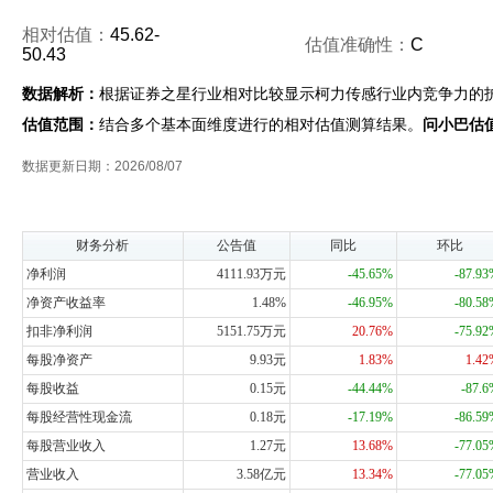
相对估值：
45.62-
估值准确性：
C
50.43
数据解析：
根据证券之星行业相对比较显示柯力传感行业内竞争力的
估值范围：
结合多个基本面维度进行的相对估值测算结果。
问小巴估
数据更新日期：2026/08/07
财务分析
公告值
同比
环比
净利润
4111.93万元
-45.65%
-87.9
净资产收益率
1.48%
-46.95%
-80.5
扣非净利润
5151.75万元
20.76%
-75.9
每股净资产
9.93元
1.83%
1.4
每股收益
0.15元
-44.44%
-87.
每股经营性现金流
0.18元
-17.19%
-86.5
每股营业收入
1.27元
13.68%
-77.0
营业收入
3.58亿元
13.34%
-77.0