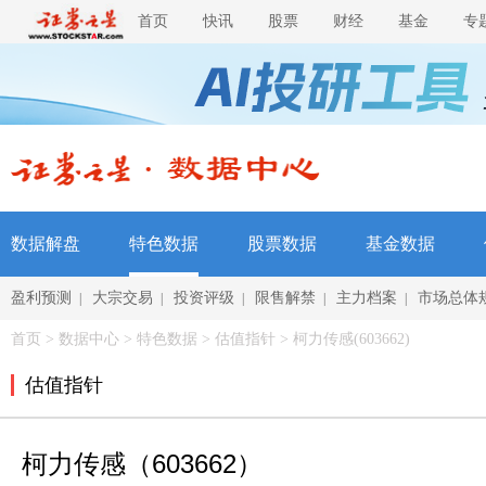
首页
快讯
股票
财经
基金
专
数据解盘
特色数据
股票数据
基金数据
盈利预测
大宗交易
投资评级
限售解禁
主力档案
市场总体
|
|
|
|
|
首页
>
数据中心
>
特色数据
> 估值指针 > 柯力传感(603662)
估值指针
柯力传感（603662）