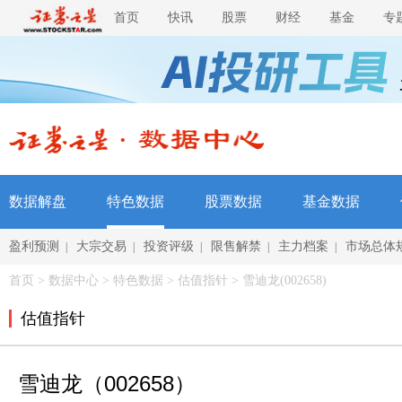
首页
快讯
股票
财经
基金
专
数据解盘
特色数据
股票数据
基金数据
盈利预测
大宗交易
投资评级
限售解禁
主力档案
市场总体
|
|
|
|
|
首页
>
数据中心
>
特色数据
> 估值指针 > 雪迪龙(002658)
估值指针
雪迪龙（002658）