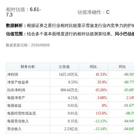
相对估值：
6.61-
估值准确性：
C
7.3
数据解析：
根据证券之星行业相对比较显示雪迪龙行业内竞争力的护
估值范围：
结合多个基本面维度进行的相对估值测算结果。
问小巴估
数据更新日期：2026/08/08
财务分析
公告值
同比
环比
净利润
1425.24万元
41.53%
-90.5
净资产收益率
0.53%
35.9%
-90.7
扣非净利润
866.64万元
65.26%
-93.8
每股净资产
4.23元
3.68%
2.1
每股收益
0.02元
0%
-91.6
每股经营性现金流
0.01元
115.6%
-98.
每股营业收入
0.35元
-12.15%
-84.0
营业收入
2.23亿元
-12.14%
-84.0