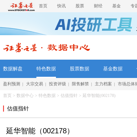
首页
快讯
股票
财经
基金
专
数据解盘
特色数据
股票数据
基金数据
盈利预测
大宗交易
投资评级
限售解禁
主力档案
市场总体
|
|
|
|
|
首页
>
数据中心
>
特色数据
> 估值指针 > 延华智能(002178)
估值指针
延华智能（002178）