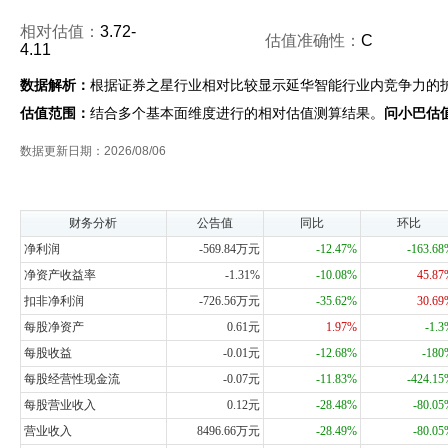
相对估值：
3.72-
估值准确性：
C
4.11
数据解析：
根据证券之星行业相对比较显示延华智能行业内竞争力的
估值范围：
结合多个基本面维度进行的相对估值测算结果。
问小巴估
数据更新日期：2026/08/06
财务分析
公告值
同比
环比
净利润
-569.84万元
-12.47%
-163.6
净资产收益率
-1.31%
-10.08%
45.8
扣非净利润
-726.56万元
-35.62%
30.6
每股净资产
0.61元
1.97%
-1.
每股收益
-0.01元
-12.68%
-18
每股经营性现金流
-0.07元
-11.83%
-424.1
每股营业收入
0.12元
-28.48%
-80.0
营业收入
8496.66万元
-28.49%
-80.0