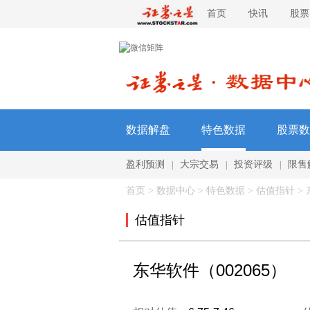
首页
快讯
股票
数据解盘
特色数据
股票数
盈利预测
大宗交易
投资评级
限售
|
|
|
首页
>
数据中心
>
特色数据
> 估值指针 > 东
估值指针
东华软件（002065）