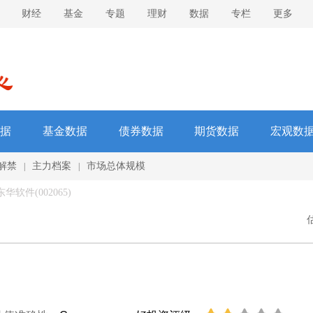
财经
基金
专题
理财
数据
专栏
更多
据
基金数据
债券数据
期货数据
宏观数
解禁
主力档案
市场总体规模
|
|
华软件(002065)