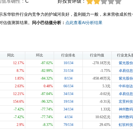
估值准确性：
C
好投资评级：
示东华软件行业内竞争力的护城河良好，盈利能力一般，未来营收成长性
对估值测算结果。
问小巴估值分析：
点此查看AI分析结果
同比
环比
行业排名
行业均值
行业龙头
12.17%
-87.02%
10/134
-270.18万元
紫光股份
8.7%
-82.99%
31/134
-1.75%
卓易信息
1.85%
-84.32%
8/134
-858.49万元
紫光股份
2.63%
0.48%
66/134
5.3元
中科创达
12.21%
-87.04%
34/134
-0.02元
卓易信息
154.6%
-96.32%
19/134
-0.31元
宏景科技
-7.42%
-77.74%
34/134
1.33元
神州数码
-7.42%
-77.74%
4/134
10.62亿元
神州数码
2.9%
-8.37%
79/134
29.43%
虹软科技